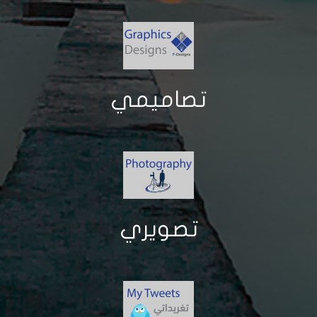
تصاميمي
تصويري