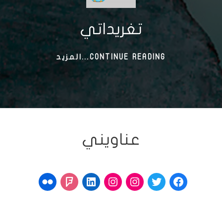
تغريداتي
تغريداتي
CONTINUE READING...المزيد
عناويني