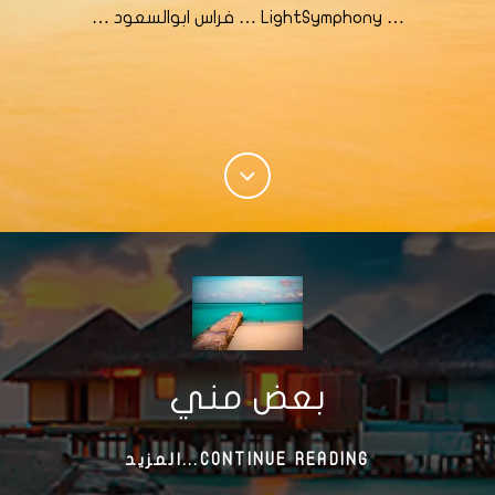
… LightSymphony … فراس ابوالسعود …
بعض مني
بعض
CONTINUE READING...المزيد
مني